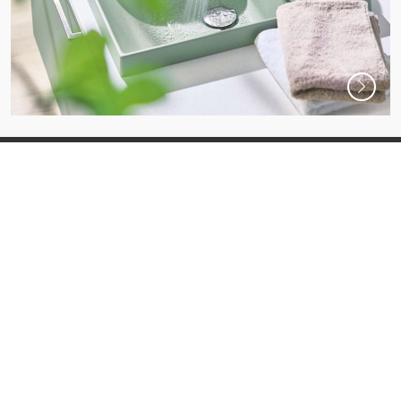
info@gofame.com.hk
3752 8302