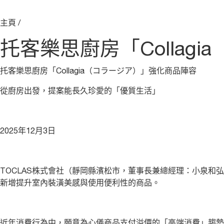
主頁
/
托客樂思廚房「Collag
托客樂思廚房「Collagia（コラージア）」強化商品陣容
從廚房出發，提案能長久珍愛的「優質生活」
2025年12月3日
TOCLAS株式會社（靜岡縣濱松市，董事長兼總經理：小泉和弘）
新增提升室內裝潢美感與使用便利性的商品。
近年消費行為中，願意為心儀商品支付溢價的「高端消費」趨勢