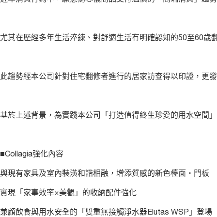
尤其在歷經多年生活淬鍊、對舒適生活有明確認知的50至60
此趨勢經本公司針對住宅翻修者進行的居家訪查得以印證，更發
基於上述背景，為實踐本公司「打造值得終生珍愛的用水空間」理念
■Collagia強化內容
與現有家具及室內裝潢和諧相融，增添質感的新色檯面・門板
實現「家事效率×美觀」的收納配件強化
兼顧飲食與用水安全的「雙重無接觸淨水器Elutas WSP」登場