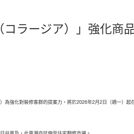
ia（コラージア）」強化商
為強化對裝修客群的提案力，將於2026年2月2日（週一）起在全國
日益普及，此風潮亦延伸至住宅翻修市場。