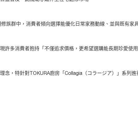
歲翻修族群中，消費者傾向選擇能優化日常家務動線、並與既有家
現許多消費者抱持「不僅追求價格，更希望選購能長期珍愛使用
，特針對TOKURA廚房「Collagia（コラージア）」系列