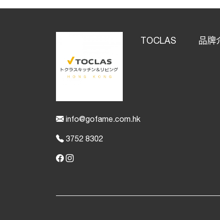
TOCLAS
品牌
info@gofame.com.hk
3752 8302