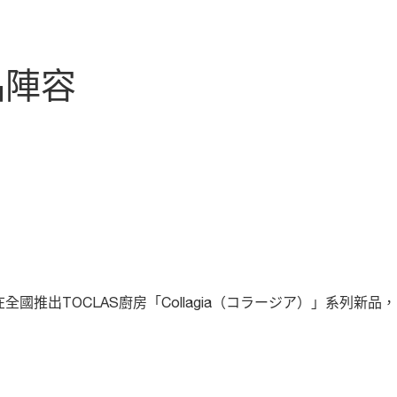
品陣容
推出TOCLAS廚房「Collagia（コラージア）」系列新品，