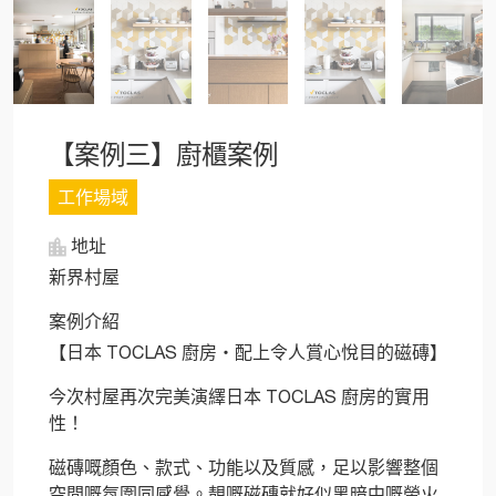
【案例三】廚櫃案例
工作場域
地址
新界村屋
案例介紹
【日本 TOCLAS 廚房・配上令人賞心悅目的磁磚】
今次村屋再次完美演繹日本 TOCLAS 廚房的實用
性！
磁磚嘅顏色、款式、功能以及質感，足以影響整個
空間嘅氛圍同感覺。靚嘅磁磚就好似黑暗中嘅螢火