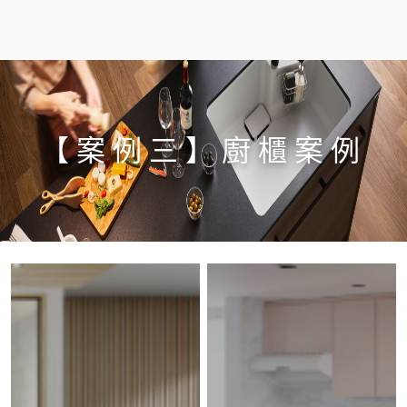
【案例三】廚櫃案例